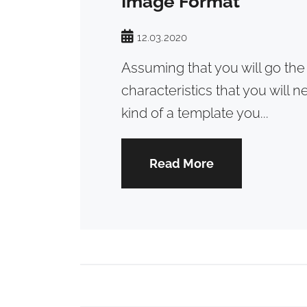
Image Format
12.03.2020
Assuming that you will go th
characteristics that you will
kind of a template you...
Read More