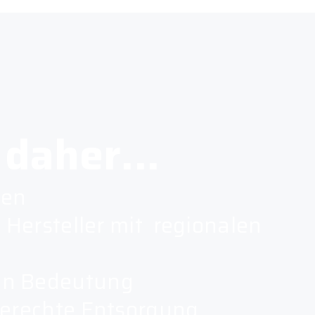
 daher...
ien
 Hersteller mit regionalen
an Bedeutung
gerechte Entsorgung